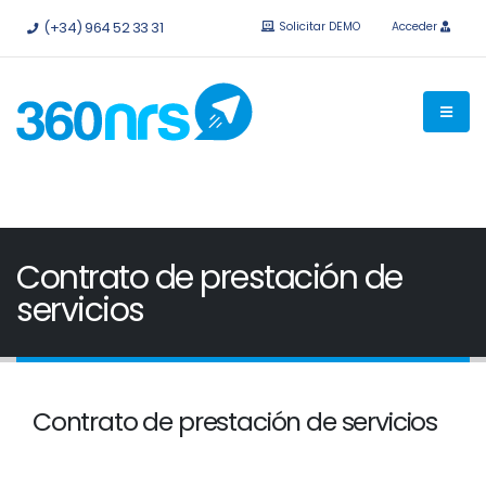
Pruébalo
gratis sin compromiso.
API e integraciones
(+34) 964 52 33 31
Solicitar DEMO
Acceder
disponibles.
Contrato de prestación de
servicios
Contrato de prestación de servicios