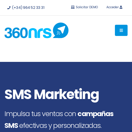
Pruébalo
gratis sin compromiso.
API e integraciones
(+34) 964 52 33 31
Solicitar DEMO
Acceder
disponibles.
SMS Marketing
Impulsa tus ventas con
campañas
SMS
efectivas y personalizadas.