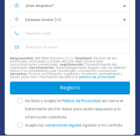
Responsable:
Net Real Solutions S.L.U.
Finalidad:
Gestión de las
solicitudes realizadas a través del sitio Web y/o enviarte
comunicaciones comerciales.
Legitimación:
Consentimiento del
interesado.
Destinatarios:
Salvo obligaciones legales sólo se cederán
datos a los proveedores que mantengan vinculación contractual.
Derechos:
Acceso, rectificación, supresión, limitación, portabilidad y
olvido, para más información accede a la
política de privacidad
.
Registro
He leído y acepto la
Política de Privacidad
así como el
tratamiento de mis datos para recibir respuesta a la
información solicitada.
Acepto las
condiciones legales
ligadas a mi contrato.