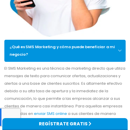
¿Qué es SMS Marketing y cómo puede beneficiar a mi
negocio?
El SMS Marketing es una técnica de marketing directo que utiliza
mensajes de texto para comunicar ofertas, actualizaciones y
alertas a una base de clientes suscritos. Es altamente efectivo
debido a su alta tasa de apertura y la inmediatez de la
comunicación, lo que permite a las empresas alcanzar a sus
clientes de manera casi instantánea. Para aquellas empresas
interesadas en
enviar SMS online
a sus clientes de manera
sencilla y eficiente, esta estrategia de SMS Marketing ofrece
REGÍSTRATE GRATIS
una opción versátil y directa, ideal para maximizar el alcance