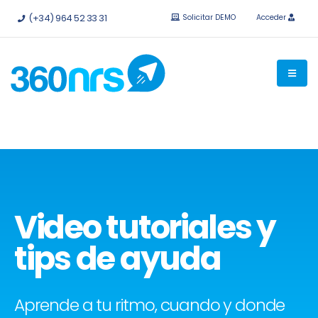
Pruébalo
gratis sin compromiso.
API e integraciones
(+34) 964 52 33 31
Solicitar DEMO
Acceder
disponibles.
Video tutoriales y
tips de ayuda
Aprende a tu ritmo, cuando y donde