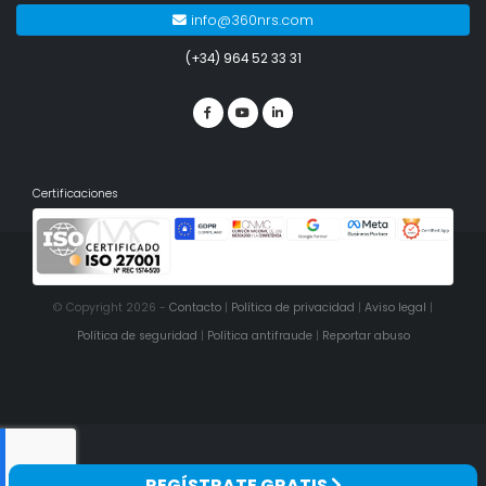
info@360nrs.com
(+34) 964 52 33 31
Certificaciones
© Copyright 2026 -
Contacto
|
Política de privacidad
|
Aviso legal
|
Política de seguridad
|
Política antifraude
|
Reportar abuso
REGÍSTRATE GRATIS